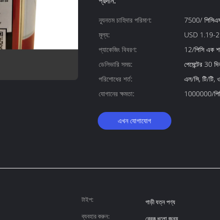
প্রদান:
ন্যূনতম চাহিদার পরিমাণ:
7500/ পিসিএ
মূল্য:
USD 1.19-2
প্যাকেজিং বিবরণ:
12/পিসি এক শ
ডেলিভারি সময়:
পেমেন্টের 30 দ
পরিশোধের শর্ত:
এল/সি, টি/টি, ওয
যোগানের ক্ষমতা:
1000000/পিসি
এখন যোগাযোগ
টাইপ:
গাড়ী যত্ন পণ্য
ব্যবহার করুন:
ব্রেক ধুলো জন্য