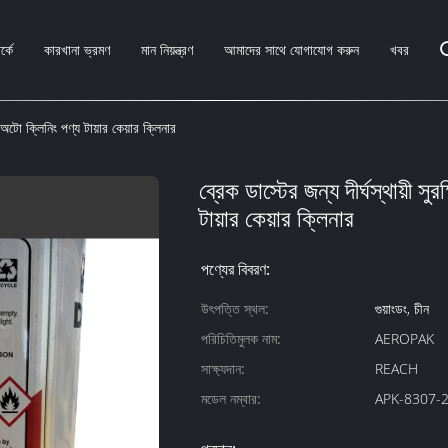
্কে
কারখানা ভ্রমণ
মান নিয়ন্ত্রণ
আমাদের সাথে যোগাযোগ করুন
খবর
িত অটো ক্লিনিং পণ্য টায়ার কেয়ার ক্লিনার
ব্রেক ডাস্টের জন্য দীর্ঘস্থায়ী স
টায়ার কেয়ার ক্লিনার
পণ্যের বিবরণ:
উৎপত্তি স্থল:
গুয়াংডং, চীন
পরিচিতিমুলক নাম:
AEROPAK
সাক্ষ্যদান:
REACH
মডেল নম্বার:
APK-8307-