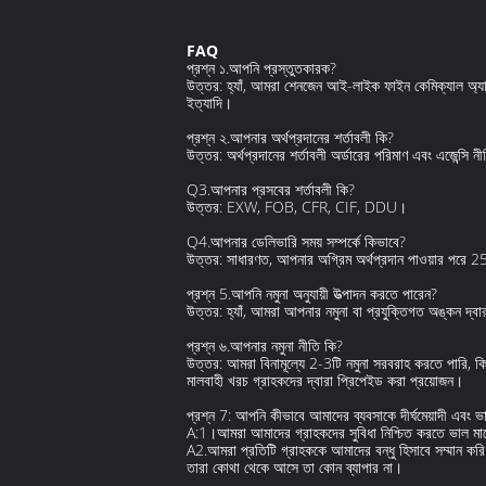
FAQ
প্রশ্ন ১.আপনি প্রস্তুতকারক?
উত্তর: হ্যাঁ, আমরা শেনজেন আই-লাইক ফাইন কেমিক্যাল অ্যারোস
ইত্যাদি।
প্রশ্ন ২.আপনার অর্থপ্রদানের শর্তাবলী কি?
উত্তর: অর্থপ্রদানের শর্তাবলী অর্ডারের পরিমাণ এবং এজেন
Q3.আপনার প্রসবের শর্তাবলী কি?
উত্তর: EXW, FOB, CFR, CIF, DDU।
Q4.আপনার ডেলিভারি সময় সম্পর্কে কিভাবে?
উত্তর: সাধারণত, আপনার অগ্রিম অর্থপ্রদান পাওয়ার পরে 
প্রশ্ন 5.আপনি নমুনা অনুযায়ী উত্পাদন করতে পারেন?
উত্তর: হ্যাঁ, আমরা আপনার নমুনা বা প্রযুক্তিগত অঙ্কন দ্বার
প্রশ্ন ৬.আপনার নমুনা নীতি কি?
উত্তর: আমরা বিনামূল্যে 2-3টি নমুনা সরবরাহ করতে পারি, কিন
মালবাহী খরচ গ্রাহকদের দ্বারা প্রিপেইড করা প্রয়োজন।
প্রশ্ন 7: আপনি কীভাবে আমাদের ব্যবসাকে দীর্ঘমেয়াদী এবং ভ
A:1।আমরা আমাদের গ্রাহকদের সুবিধা নিশ্চিত করতে ভাল মানে
A2.আমরা প্রতিটি গ্রাহককে আমাদের বন্ধু হিসাবে সম্মান কর
তারা কোথা থেকে আসে তা কোন ব্যাপার না।