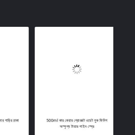
়ির চাকা
500ml কার কেয়ার প্রোডাক্ট ওয়েট লুক ফিনিশ
গা
অস্পৃশ্য টায়ার শাইন স্প্রে