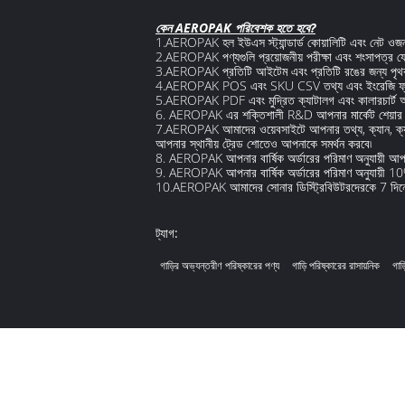
কেন AEROPAK পরিবেশক হতে হবে?
1.AEROPAK হল ইউএস স্ট্যান্ডার্ড কোয়ালিটি এবং নেট ও
2.AEROPAK পণ্যগুলি প্রয়োজনীয় পরীক্ষা এবং শংসাপত্
3.AEROPAK প্রতিটি আইটেম এবং প্রতিটি রঙের জন্য পৃথকভাবে
4.AEROPAK POS এবং SKU CSV তথ্য এবং ইংরেজি ফ্ল
5.AEROPAK PDF এবং মুদ্রিত ক্যাটালগ এবং কালারচার্ট
6. AEROPAK এর শক্তিশালী R&D আপনার মার্কেট শেয়ার 
7.AEROPAK আমাদের ওয়েবসাইটে আপনার তথ্য, ক্যান, ক্যাটা
আপনার স্থানীয় ট্রেড শোতেও আপনাকে সমর্থন করবে৷
8. AEROPAK আপনার বার্ষিক অর্ডারের পরিমাণ অনুযায়ী আ
9. AEROPAK আপনার বার্ষিক অর্ডারের পরিমাণ অনুযায়ী 1
10.AEROPAK আমাদের সোনার ডিস্ট্রিবিউটরদেরকে 7 দিনের 
ট্যাগ:
গাড়ির অভ্যন্তরীণ পরিষ্কারের পণ্য
গাড়ি পরিষ্কারের রাসায়নিক
গাড