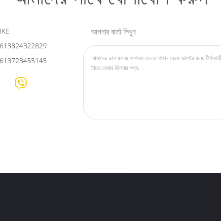
IKE
আপনার বার্তা লিখুন
613824322829
613723455145