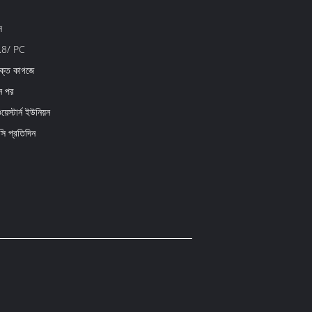
স
.8/ PC
ক্ত কাগজে
িন পর
়েস্টার্ন ইউনিয়ন
 প্রতিদিন