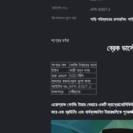
আইটেম নংঃ.:
APK-8307-2
বিশেষভাবে তুলে ধরা:
গাড়ি পরিষ্কারের রাসায়নিক
গাড
,
পণ্যের বর্ণনা
ব্রেক ডাস্ট
পণ্যের নাম
ফোমিং টায়ারের যত্ন
টাইপ
গাড়ী যত্ন পণ্য
ভরা এমএল
500 মিলি
ব্যবহার করুন
ব্রেক ধুলো জন্য
আইটেম নংঃ.
APK-8307-2
সনদপত্র
পৌঁছানো
এরোপ্যাক ফোমিং টায়ার কেয়ারে একটি ম্যাক্রোমোলিকিউল উ
করে এবং ব্রাউনিং এবং বার্ধক্যজনিত টায়ারগুলিকে পুনর