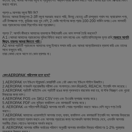
উত্তর: হ্যাঁ, আমরা আপনার নমুনা বা প্রযুক্তিগত অঙ্কন দ্বারা উত্পাদন করতে পারি।আমরা ছাঁচ এবং ফিক্সচার নির্মাণ
করতে পারেন.
প্রশ্ন ৬.আপনার নমুনা নীতি কি?
উত্তর: আমরা বিনামূল্যে 2-3টি নমুনা সরবরাহ করতে পারি, কিন্তু যেহেতু এটি চাপযুক্ত গ্যাস সহ অ্যারোসল পণ্য,
এটি বিপজ্জনক পণ্য, কুরিয়ার খরচ খুব বেশি, 2 কেজি পার্সেলের জন্য প্রায় 100-200 মার্কিন ডলার।এবং মালবাহী
খরচ গ্রাহকদের দ্বারা প্রিপেইড করা প্রয়োজন।
প্রশ্ন 7: আপনি কীভাবে আমাদের ব্যবসাকে দীর্ঘমেয়াদী এবং ভাল সম্পর্ক তৈরি করবেন?
A:1।আমরা আমাদের গ্রাহকদের সুবিধা নিশ্চিত করতে ভাল মানের এবং প্রতিযোগিতামূলক মূল্য রাখি;
প্রথমে আপনি
জিতুন, তারপর আমরা জিততে পারি।
A2.আমরা প্রতিটি গ্রাহককে আমাদের বন্ধু হিসাবে সম্মান করি এবং আমরা আন্তরিকভাবে ব্যবসা করি এবং তাদের
সাথে বন্ধুত্ব করি,
তারা কোথা থেকে আসে তা কোন ব্যাপার না।
কেন AEROPAK পরিবেশক হতে হবে?
1.AEROPAK হল ইউএস স্ট্যান্ডার্ড কোয়ালিটি এবং নেট ওজন সহ ইউএস স্টাইল ডিজাইন।
2.AEROPAK পণ্যগুলি প্রয়োজনীয় পরীক্ষা এবং শংসাপত্র যেমন RoHS, REACH, ইত্যাদি পাস করেছে।
3.AEROPAK প্রতিটি আইটেম এবং প্রতিটি রঙের জন্য পৃথকভাবে বারকোড করা হয়, যা স্টক নিয়ন্ত্রণ এবং খুচরা
বিক্রয়ের জন্য ভাল।
4.AEROPAK POS এবং SKU CSV তথ্য এবং ইংরেজি ফ্লায়ার অফার করে।
5.AEROPAK PDF এবং মুদ্রিত ক্যাটালগ এবং কালারচার্ট অফার করে।
6. AEROPAK এর শক্তিশালী R&D আপনার মার্কেট শেয়ার প্রসারিত করতে আরও বেশি নতুন পণ্য তৈরি
করবে।
7.AEROPAK আমাদের ওয়েবসাইটে আপনার তথ্য, ক্যান, ক্যাটালগ এবং কালারচার্ট ইত্যাদি সহ আপনার বিক্রয়ের
জন্য দুর্দান্ত সহায়তা প্রদান করবে এবং আপনার প্রচারের জন্য অনেকগুলি আলাদা উপহার দেবে, এমনকি আপনার
স্থানীয় ট্রেড শোতেও আপনাকে সমর্থন করবে৷
8. AEROPAK আপনার বার্ষিক অর্ডারের পরিমাণ অনুযায়ী আপনার বাৎসরিক বিক্রয় পরিমাণের 1-2% পুরষ্কার
আপনাকে উপকৃত করবে।