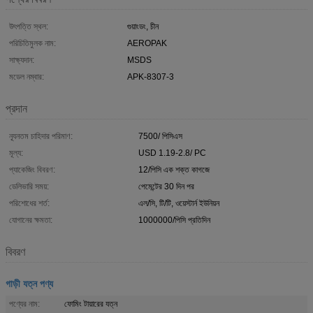
উৎপত্তি স্থল:
গুয়াংডং, চীন
পরিচিতিমুলক নাম:
AEROPAK
সাক্ষ্যদান:
MSDS
মডেল নম্বার:
APK-8307-3
প্রদান
ন্যূনতম চাহিদার পরিমাণ:
7500/ পিসিএস
মূল্য:
USD 1.19-2.8/ PC
প্যাকেজিং বিবরণ:
12/পিসি এক শক্ত কাগজে
ডেলিভারি সময়:
পেমেন্টের 30 দিন পর
পরিশোধের শর্ত:
এল/সি, টি/টি, ওয়েস্টার্ন ইউনিয়ন
যোগানের ক্ষমতা:
1000000/পিসি প্রতিদিন
বিবরণ
গাড়ী যত্ন পণ্য
পণ্যের নাম:
ফোমিং টায়ারের যত্ন