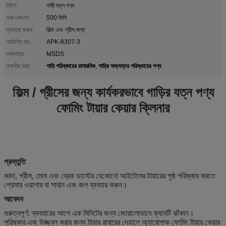
টাইপ:
গাড়ী যত্ন পণ্য
ভরা এমএল:
500 মিলি
ব্যবহার করুন:
ফিল্ম এবং গ্রীস জন্য
আইটেম নংঃ.:
APK-8307-3
সনদপত্র:
MSDS
গাড়ি পরিষ্কারের রাসায়নিক
গাড়ির অভ্যন্তর পরিষ্কারের পণ্য
লক্ষণীয় করা:
,
ফিল্ম / গ্রীসের জন্য কার্যকরভাবে গাড়ির যত্ন পণ্য
ফোমিং টায়ার কেয়ার ক্লিনার
প্রস্তুতি
কাদা, গ্রীস, মোম এবং ব্রেক ডাস্টের যেকোনো আইটেমের টায়ারের পৃষ্ঠ পরিষ্কার করতে
প্রেসার ওয়াশার বা সাবান এবং জল ব্যবহার করুন।
আবেদন
গুরুত্বপূর্ণ: ব্যবহারের আগে এক মিনিটের জন্য জোরালোভাবে ক্যানটি ঝাঁকান।
পরিষ্কার এবং উজ্জ্বল করার জন্য টায়ার রাবারের দেয়ালে অ্যারোপাক ফোমিং টায়ার কেয়ার