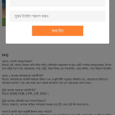
জমা দিন
FAQ
প্রশ্ন ১.আপনি প্রস্তুতকারক?
উত্তর: হ্যাঁ, আমরা শেনজেন আই-লাইক ফাইন কেমিক্যাল অ্যারোসল পণ্যের একটি পেশাদার প্রস্তুতকারক, বিশেষ
করে গাড়ির যত্ন পণ্য, অ্যারোপাক স্প্রে পেইন্ট, টায়ার সিলার এবং ইনফ্লেটর, এয়ার ডাস্টার, স্প্রে আঠালো ইত্যাদি।
প্রশ্ন ২.আপনার অর্থপ্রদানের শর্তাবলী কি?
উত্তর: অর্থপ্রদানের শর্তাবলী অর্ডারের পরিমাণ এবং এজেন্সি নীতি অনুসারে পরিবর্তিত হয়, যোগাযোগের ভিত্তিতে
আলোচনা সাপেক্ষ।পণ্য লোড করার আগে আমরা আপনাকে পণ্য এবং প্যাকেজের ফটো দেখাব।
Q3.আপনার প্রসবের শর্তাবলী কি?
উত্তর: EXW, FOB, CFR, CIF, DDU।
Q4.আপনার ডেলিভারি সময় সম্পর্কে কিভাবে?
উত্তর: সাধারণত, আপনার অগ্রিম অর্থপ্রদান পাওয়ার পরে 25 থেকে 30 দিন সময় লাগবে।
প্রশ্ন 5.আপনি নমুনা অনুযায়ী উত্পাদন করতে পারেন?