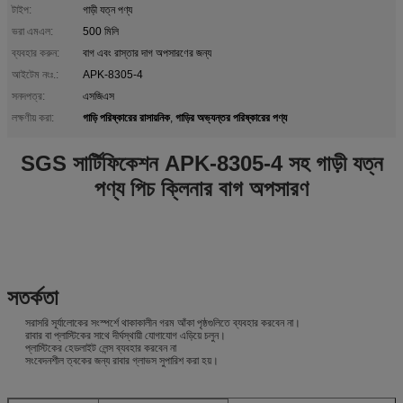
টাইপ:
গাড়ী যত্ন পণ্য
ভরা এমএল:
500 মিলি
ব্যবহার করুন:
বাগ এবং রাস্তার দাগ অপসারণের জন্য
আইটেম নংঃ.:
APK-8305-4
সনদপত্র:
এসজিএস
গাড়ি পরিষ্কারের রাসায়নিক
গাড়ির অভ্যন্তর পরিষ্কারের পণ্য
লক্ষণীয় করা:
,
SGS সার্টিফিকেশন APK-8305-4 সহ গাড়ী যত্ন
পণ্য পিচ ক্লিনার বাগ অপসারণ
সতর্কতা
সরাসরি সূর্যালোকের সংস্পর্শে থাকাকালীন গরম আঁকা পৃষ্ঠগুলিতে ব্যবহার করবেন না।
রাবার বা প্লাস্টিকের সাথে দীর্ঘস্থায়ী যোগাযোগ এড়িয়ে চলুন।
প্লাস্টিকের হেডলাইট লেন্স ব্যবহার করবেন না
সংবেদনশীল ত্বকের জন্য রাবার গ্লাভস সুপারিশ করা হয়।