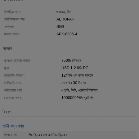
উৎপত্তি স্থল:
গুয়াংডং, চীন
পরিচিতিমুলক নাম:
AEROPAK
সাক্ষ্যদান:
SGS
মডেল নম্বার:
APK-8305-4
প্রদান
ন্যূনতম চাহিদার পরিমাণ:
7500/ পিসিএস
মূল্য:
USD 1-2.09/ PC
প্যাকেজিং বিবরণ:
12/পিসি এক শক্ত কাগজে
ডেলিভারি সময়:
পেমেন্টের 30 দিন পর
পরিশোধের শর্ত:
এল/সি, টি/টি, ওয়েস্টার্ন ইউনিয়ন
যোগানের ক্ষমতা:
1000000/পিসি প্রতিদিন
বিবরণ
গাড়ী যত্ন পণ্য
পণ্যের নাম:
পিচ ক্লিনার বাগ এবং টার ক্লিনার