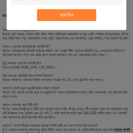
জমা দিন
FAQ
প্রশ্ন ১.আপনি প্রস্তুতকারক?
উত্তর: হ্যাঁ, আমরা শেনজেন আই-লাইক ফাইন কেমিক্যাল অ্যারোসল পণ্যের একটি পেশাদার প্রস্তুতকারক, বিশেষ
করে গাড়ির যত্ন পণ্য, অ্যারোপাক স্প্রে পেইন্ট, টায়ার সিলার এবং ইনফ্লেটর, এয়ার ডাস্টার, স্প্রে আঠালো ইত্যাদি।
প্রশ্ন ২.আপনার অর্থপ্রদানের শর্তাবলী কি?
উত্তর: অর্থপ্রদানের শর্তাবলী অর্ডারের পরিমাণ এবং এজেন্সি নীতি অনুসারে পরিবর্তিত হয়, যোগাযোগের ভিত্তিতে
আলোচনা সাপেক্ষ।পণ্য লোড করার আগে আমরা আপনাকে পণ্য এবং প্যাকেজের ফটো দেখাব।
Q3.আপনার প্রসবের শর্তাবলী কি?
উত্তর: EXW, FOB, CFR, CIF, DDU।
Q4.আপনার ডেলিভারি সময় সম্পর্কে কিভাবে?
উত্তর: সাধারণত, আপনার অগ্রিম অর্থপ্রদান পাওয়ার পরে 25 থেকে 30 দিন সময় লাগবে।
প্রশ্ন 5.আপনি নমুনা অনুযায়ী উত্পাদন করতে পারেন?
উত্তর: হ্যাঁ, আমরা আপনার নমুনা বা প্রযুক্তিগত অঙ্কন দ্বারা উত্পাদন করতে পারি।আমরা ছাঁচ এবং ফিক্সচার নির্মাণ
করতে পারেন.
প্রশ্ন ৬.আপনার নমুনা নীতি কি?
উত্তর: আমরা বিনামূল্যে 2-3টি নমুনা সরবরাহ করতে পারি, কিন্তু যেহেতু এটি চাপযুক্ত গ্যাস সহ অ্যারোসল পণ্য,
এটি বিপজ্জনক পণ্য, কুরিয়ার খরচ খুব বেশি, 2 কেজি পার্সেলের জন্য প্রায় 100-200 মার্কিন ডলার।এবং মালবাহী
খরচ গ্রাহকদের দ্বারা প্রিপেইড করা প্রয়োজন।
প্রশ্ন 7: আপনি কীভাবে আমাদের ব্যবসাকে দীর্ঘমেয়াদী এবং ভাল সম্পর্ক তৈরি করবেন?
A:1।আমরা আমাদের গ্রাহকদের সুবিধা নিশ্চিত করতে ভাল মানের এবং প্রতিযোগিতামূলক মূল্য রাখি;
প্রথমে আপনি