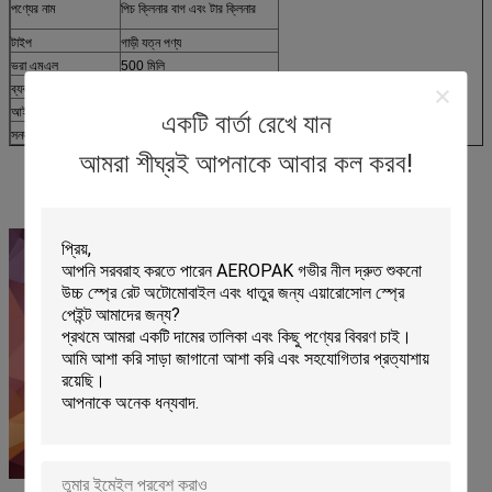
পণ্যের নাম
পিচ ক্লিনার বাগ এবং টার ক্লিনার
টাইপ
গাড়ী যত্ন পণ্য
ভরা এমএল
500 মিলি
ব্যবহার করুন
বাগ এবং রাস্তার দাগ অপসারণের জন্য
আইটেম নংঃ.
APK-8305-4
একটি বার্তা রেখে যান
সনদপত্র
এসজিএস
আমরা শীঘ্রই আপনাকে আবার কল করব!