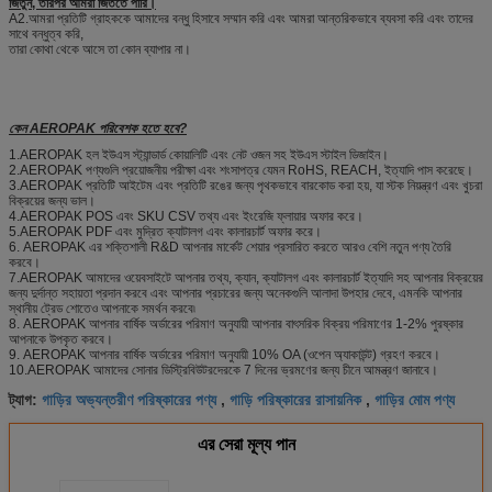
জিতুন, তারপর আমরা জিততে পারি।
A2.আমরা প্রতিটি গ্রাহককে আমাদের বন্ধু হিসাবে সম্মান করি এবং আমরা আন্তরিকভাবে ব্যবসা করি এবং তাদের
সাথে বন্ধুত্ব করি,
তারা কোথা থেকে আসে তা কোন ব্যাপার না।
কেন AEROPAK পরিবেশক হতে হবে?
1.AEROPAK হল ইউএস স্ট্যান্ডার্ড কোয়ালিটি এবং নেট ওজন সহ ইউএস স্টাইল ডিজাইন।
2.AEROPAK পণ্যগুলি প্রয়োজনীয় পরীক্ষা এবং শংসাপত্র যেমন RoHS, REACH, ইত্যাদি পাস করেছে।
3.AEROPAK প্রতিটি আইটেম এবং প্রতিটি রঙের জন্য পৃথকভাবে বারকোড করা হয়, যা স্টক নিয়ন্ত্রণ এবং খুচরা
বিক্রয়ের জন্য ভাল।
4.AEROPAK POS এবং SKU CSV তথ্য এবং ইংরেজি ফ্লায়ার অফার করে।
5.AEROPAK PDF এবং মুদ্রিত ক্যাটালগ এবং কালারচার্ট অফার করে।
6. AEROPAK এর শক্তিশালী R&D আপনার মার্কেট শেয়ার প্রসারিত করতে আরও বেশি নতুন পণ্য তৈরি
করবে।
7.AEROPAK আমাদের ওয়েবসাইটে আপনার তথ্য, ক্যান, ক্যাটালগ এবং কালারচার্ট ইত্যাদি সহ আপনার বিক্রয়ের
জন্য দুর্দান্ত সহায়তা প্রদান করবে এবং আপনার প্রচারের জন্য অনেকগুলি আলাদা উপহার দেবে, এমনকি আপনার
স্থানীয় ট্রেড শোতেও আপনাকে সমর্থন করবে৷
8. AEROPAK আপনার বার্ষিক অর্ডারের পরিমাণ অনুযায়ী আপনার বাৎসরিক বিক্রয় পরিমাণের 1-2% পুরষ্কার
আপনাকে উপকৃত করবে।
9. AEROPAK আপনার বার্ষিক অর্ডারের পরিমাণ অনুযায়ী 10% OA (ওপেন অ্যাকাউন্ট) গ্রহণ করবে।
10.AEROPAK আমাদের সোনার ডিস্ট্রিবিউটরদেরকে 7 দিনের ভ্রমণের জন্য চীনে আমন্ত্রণ জানাবে।
গাড়ির অভ্যন্তরীণ পরিষ্কারের পণ্য
গাড়ি পরিষ্কারের রাসায়নিক
গাড়ির মোম পণ্য
ট্যাগ:
,
,
এর সেরা মূল্য পান