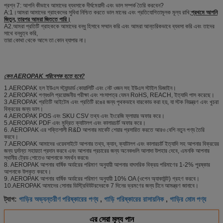
প্রশ্ন 7: আপনি কীভাবে আমাদের ব্যবসাকে দীর্ঘমেয়াদী এবং ভাল সম্পর্ক তৈরি করবেন?
A:1।আমরা আমাদের গ্রাহকদের সুবিধা নিশ্চিত করতে ভাল মানের এবং প্রতিযোগিতামূলক মূল্য রাখি;
প্রথমে আপনি
জিতুন, তারপর আমরা জিততে পারি।
A2.আমরা প্রতিটি গ্রাহককে আমাদের বন্ধু হিসাবে সম্মান করি এবং আমরা আন্তরিকভাবে ব্যবসা করি এবং তাদের
সাথে বন্ধুত্ব করি,
তারা কোথা থেকে আসে তা কোন ব্যাপার না।
কেন AEROPAK পরিবেশক হতে হবে?
1.AEROPAK হল ইউএস স্ট্যান্ডার্ড কোয়ালিটি এবং নেট ওজন সহ ইউএস স্টাইল ডিজাইন।
2.AEROPAK পণ্যগুলি প্রয়োজনীয় পরীক্ষা এবং শংসাপত্র যেমন RoHS, REACH, ইত্যাদি পাস করেছে।
3.AEROPAK প্রতিটি আইটেম এবং প্রতিটি রঙের জন্য পৃথকভাবে বারকোড করা হয়, যা স্টক নিয়ন্ত্রণ এবং খুচরা
বিক্রয়ের জন্য ভাল।
4.AEROPAK POS এবং SKU CSV তথ্য এবং ইংরেজি ফ্লায়ার অফার করে।
5.AEROPAK PDF এবং মুদ্রিত ক্যাটালগ এবং কালারচার্ট অফার করে।
6. AEROPAK এর শক্তিশালী R&D আপনার মার্কেট শেয়ার প্রসারিত করতে আরও বেশি নতুন পণ্য তৈরি
করবে।
7.AEROPAK আমাদের ওয়েবসাইটে আপনার তথ্য, ক্যান, ক্যাটালগ এবং কালারচার্ট ইত্যাদি সহ আপনার বিক্রয়ের
জন্য দুর্দান্ত সহায়তা প্রদান করবে এবং আপনার প্রচারের জন্য অনেকগুলি আলাদা উপহার দেবে, এমনকি আপনার
স্থানীয় ট্রেড শোতেও আপনাকে সমর্থন করবে৷
8. AEROPAK আপনার বার্ষিক অর্ডারের পরিমাণ অনুযায়ী আপনার বাৎসরিক বিক্রয় পরিমাণের 1-2% পুরষ্কার
আপনাকে উপকৃত করবে।
9. AEROPAK আপনার বার্ষিক অর্ডারের পরিমাণ অনুযায়ী 10% OA (ওপেন অ্যাকাউন্ট) গ্রহণ করবে।
10.AEROPAK আমাদের সোনার ডিস্ট্রিবিউটরদেরকে 7 দিনের ভ্রমণের জন্য চীনে আমন্ত্রণ জানাবে।
গাড়ির অভ্যন্তরীণ পরিষ্কারের পণ্য
গাড়ি পরিষ্কারের রাসায়নিক
গাড়ির মোম পণ্য
ট্যাগ:
,
,
এর সেরা মূল্য পান