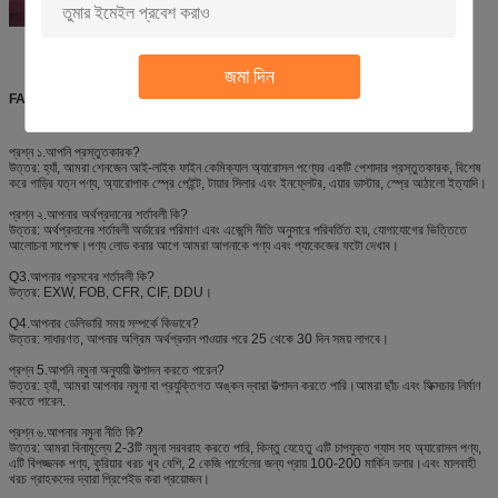
জমা দিন
FAQ
প্রশ্ন ১.আপনি প্রস্তুতকারক?
উত্তর: হ্যাঁ, আমরা শেনজেন আই-লাইক ফাইন কেমিক্যাল অ্যারোসল পণ্যের একটি পেশাদার প্রস্তুতকারক, বিশেষ
করে গাড়ির যত্ন পণ্য, অ্যারোপাক স্প্রে পেইন্ট, টায়ার সিলার এবং ইনফ্লেটর, এয়ার ডাস্টার, স্প্রে আঠালো ইত্যাদি।
প্রশ্ন ২.আপনার অর্থপ্রদানের শর্তাবলী কি?
উত্তর: অর্থপ্রদানের শর্তাবলী অর্ডারের পরিমাণ এবং এজেন্সি নীতি অনুসারে পরিবর্তিত হয়, যোগাযোগের ভিত্তিতে
আলোচনা সাপেক্ষ।পণ্য লোড করার আগে আমরা আপনাকে পণ্য এবং প্যাকেজের ফটো দেখাব।
Q3.আপনার প্রসবের শর্তাবলী কি?
উত্তর: EXW, FOB, CFR, CIF, DDU।
Q4.আপনার ডেলিভারি সময় সম্পর্কে কিভাবে?
উত্তর: সাধারণত, আপনার অগ্রিম অর্থপ্রদান পাওয়ার পরে 25 থেকে 30 দিন সময় লাগবে।
প্রশ্ন 5.আপনি নমুনা অনুযায়ী উত্পাদন করতে পারেন?
উত্তর: হ্যাঁ, আমরা আপনার নমুনা বা প্রযুক্তিগত অঙ্কন দ্বারা উত্পাদন করতে পারি।আমরা ছাঁচ এবং ফিক্সচার নির্মাণ
করতে পারেন.
প্রশ্ন ৬.আপনার নমুনা নীতি কি?
উত্তর: আমরা বিনামূল্যে 2-3টি নমুনা সরবরাহ করতে পারি, কিন্তু যেহেতু এটি চাপযুক্ত গ্যাস সহ অ্যারোসল পণ্য,
এটি বিপজ্জনক পণ্য, কুরিয়ার খরচ খুব বেশি, 2 কেজি পার্সেলের জন্য প্রায় 100-200 মার্কিন ডলার।এবং মালবাহী
খরচ গ্রাহকদের দ্বারা প্রিপেইড করা প্রয়োজন।