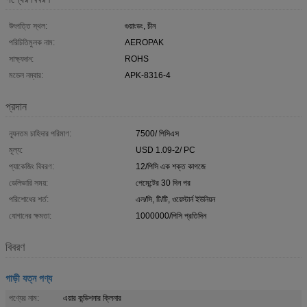
উৎপত্তি স্থল:
গুয়াংডং, চীন
পরিচিতিমুলক নাম:
AEROPAK
সাক্ষ্যদান:
ROHS
মডেল নম্বার:
APK-8316-4
প্রদান
ন্যূনতম চাহিদার পরিমাণ:
7500/ পিসিএস
মূল্য:
USD 1.09-2/ PC
প্যাকেজিং বিবরণ:
12/পিসি এক শক্ত কাগজে
ডেলিভারি সময়:
পেমেন্টের 30 দিন পর
পরিশোধের শর্ত:
এল/সি, টি/টি, ওয়েস্টার্ন ইউনিয়ন
যোগানের ক্ষমতা:
1000000/পিসি প্রতিদিন
বিবরণ
গাড়ী যত্ন পণ্য
পণ্যের নাম:
এয়ার কন্ডিশনার ক্লিনার