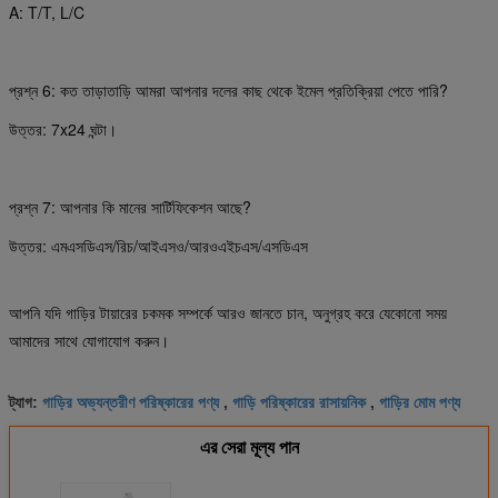
A: T/T, L/C
প্রশ্ন 6: কত তাড়াতাড়ি আমরা আপনার দলের কাছ থেকে ইমেল প্রতিক্রিয়া পেতে পারি?
উত্তর: 7x24 ঘন্টা।
প্রশ্ন 7: আপনার কি মানের সার্টিফিকেশন আছে?
উত্তর: এমএসডিএস/রিচ/আইএসও/আরওএইচএস/এসডিএস
আপনি যদি গাড়ির টায়ারের চকমক সম্পর্কে আরও জানতে চান, অনুগ্রহ করে যেকোনো সময়
আমাদের সাথে যোগাযোগ করুন।
গাড়ির অভ্যন্তরীণ পরিষ্কারের পণ্য
গাড়ি পরিষ্কারের রাসায়নিক
গাড়ির মোম পণ্য
ট্যাগ:
,
,
এর সেরা মূল্য পান