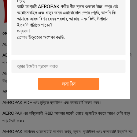
কেন AEROPAK পরিবেশক হতে হবে?
AEROPAK হল ইউএস স্ট্যান্ডার্ড কোয়ালিটি এবং নেট ওজন সহ ইউএস স্টাইল ডিজাইন।
AEROPAK পণ্যগুলি প্রয়োজনীয় পরীক্ষা এবং শংসাপত্র যেমন RoHS, REACH, ইত্যাদি
পাস করেছে।
AEROPAK প্রতিটি আইটেম এবং প্রতিটি রঙের জন্য পৃথকভাবে বারকোডযুক্ত, যা স্টক
নিয়ন্ত্রণ এবং খুচরা বিক্রয়ের জন্য ভাল।
জমা দিন
AEROPAK POS এবং SKU CSV তথ্য এবং ইংরেজি ফ্লায়ার অফার করে।
AEROPAK PDF এবং মুদ্রিত ক্যাটালগ এবং কালারচার্ট অফার করে।
AEROPAK এর শক্তিশালী R&D আপনার মার্কেট শেয়ার প্রসারিত করতে আরও বেশি নতুন
পণ্য তৈরি করবে।
AEROPAK আমাদের ওয়েবসাইটে আপনার তথ্য, ক্যান, ক্যাটালগ এবং কালারচার্ট ইত্যাদি সহ