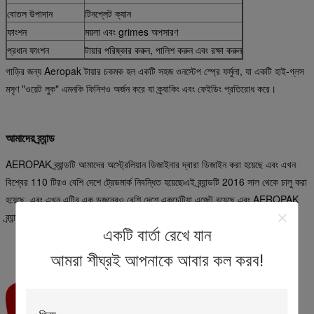
বোতল উপাদান
টিনপ্লেট ক্যান
ফাংশন
ময়লা এবং grimes অপসারণ
প্রধান ফাংশন
টায়ার পরিষ্কার করুন, পালিশ করুন এবং রক্ষা করুন
গাড়ির জন্য Aeropak টায়ার চকমক হল একটি সহজ ওনস্টেপ স্প্রে ফর্মুলা, যা একটি হাই-গ্লস
মসৃণ "ওয়েট লুক" এমনকি ফিনিশও অর্জন করে যা ক্র্যাকিং এবং ফেইডিং প্রতিরোধ করে।
আমাদের ব্র্যান্ড
AEROPAK ব্র্যান্ডটি আমাদের অস্ট্রেলিয়ান ডিজাইনার দ্বারা ডিজাইন করা হয়েছে এবং এখন
বিশ্বের 110 টিরও বেশি দেশে ট্রেডমার্ক নিবন্ধিত হয়েছে৷এই ব্র্যান্ডটি 2016 সাল থেকে চালু করা
হয়েছে, এবং এখন এটির এক ডজনেরও বেশি দেশে একচেটিয়া এজেন্ট রয়েছে এবং AEROPAK
ব্র্যান্ডটি বিশ্বের কিছু বড় পেশাদার সুপারমার্কেট চেইনে বিক্রি হয়।
একটি বার্তা রেখে যান
আমরা শীঘ্রই আপনাকে আবার কল করব!