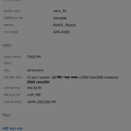
উৎপত্তি স্থল:
গুয়াংডং, চীন
পরিচিতিমুলক নাম:
Aeropak
সাক্ষ্যদান:
RoHS , Reach
মডেল নম্বার:
APK-8309
প্রদান
ন্যূনতম চাহিদার
7500 পিসি
পরিমাণ:
মূল্য:
আলোচনাযোগ্য
প্যাকেজিং বিবরণ:
12 pcs / carton.
12 পিসি / শক্ত কাগজ।
2500 ctns/20ft container
2500 ctns/20f
ডেলিভারি সময়:
প্রায় 30 দিন
পরিশোধের শর্ত:
এল/সি, টি/টি
যোগানের ক্ষমতা:
প্রতিদিন 200,000 পিসি
বিবরণ
গাড়ী যত্ন পণ্য