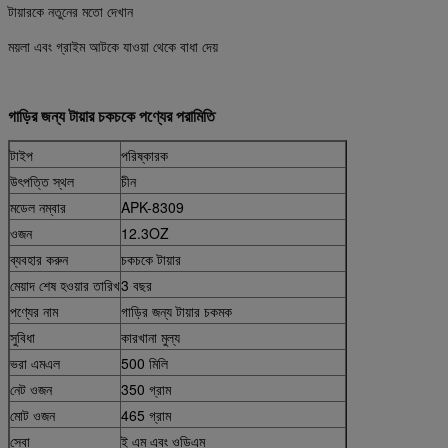
টায়ারকে নতুনের মতো দেখান
ময়লা এবং গ্রাইম আটকে যাওয়া থেকে বাধা দেয়
গাড়ির জন্য টায়ার চকচকে পণ্যের পরামিতি
টাইপ
পরিষ্কারক
উৎপত্তি স্থল
চীন
মডেল নম্বার
APK-8309
ওজন
12.3OZ
ব্যবহার করুন
চকচকে টায়ার
মেয়াদ শেষ হওয়ার তারিখ
3 বছর
পণ্যের নাম
গাড়ির জন্য টায়ার চকমক
সুবিধা
কারখানা মুল্য
ভরা এমএল
500 মিলি
নেট ওজন
350 গ্রাম
মোট ওজন
465 গ্রাম
সেবা
ই এম এবং ওডিএম