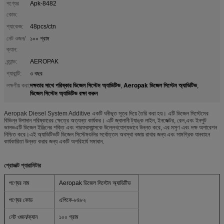
পণ্যের
Apk-8482
কোড:
প্যাকেজ:
48pcs/ctn
নেট ওজন/
১০০ গ্রাম
ক্যান:
ব্র্যান্ড:
AEROPAK
গ্যারান্টি:
৩ বছর
দক্ষতার সাথে পরিষ্কার ডিজেল সিস্টেম অ্যাডিটিভ
Aeropak ডিজেল সিস্টেম অ্যাডিটিভ
লক্ষণীয় করা:
,
,
ডিজেল সিস্টেম অ্যাডিটিভ রক্ষা করুন
Aeropak Diesel System Additive একটি ঘনীভূত সূত্র দিয়ে তৈরি করা হয়। এটি ডিজেল সিস্টেমের
বিভিন্ন উপাদান পরিষ্কারের ক্ষেত্রে অত্যন্ত কার্যকর। এটি জ্বালানী ট্যাঙ্ক লাইন, ইনজেক্টর, রেল,এবং ইনপুট
ভালভএটি ডিজেল ইঞ্জিনের শক্তি এবং পারফরম্যান্সকে উল্লেখযোগ্যভাবে উন্নত করে, এর মসৃণ এবং দক্ষ অপারেশন
নিশ্চিত করে।এই অ্যাডিটিভটি ডিজেল সিস্টেমগুলির সর্বোত্তম অবস্থা বজায় রাখার জন্য এবং সামগ্রিক যানবাহন
কার্যকারিতা উন্নত করার জন্য একটি অপরিহার্য সমাধান.
প্রোডাক্ট প্যারামিটার
পণ্যের নাম
Aeropak ডিজেল সিস্টেম অ্যাডিটিভ
পণ্যের কোড
এপিকে-৮৪৮২
নেট ওজন/ক্যান
১০০ গ্রাম