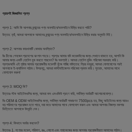
প্রায়শই জিজ্ঞাসিত প্রশ্ন
প্রশ্ন 1: আমি কি আপনার ব্র্যান্ডের পণ্য অনলাইনে/অফলাইনে বিক্রি করতে পারি?
উত্তর: হ্যাঁ, আমরা আপনাকে আমাদের ব্র্যান্ডের পণ্য অনলাইনে/অফলাইনে বিক্রি করার অনুমতি দিই।
প্রশ্ন 2: আপনার কারখানাটি কোথায় অবস্থিত?
উঃ চীনের শেনজেন প্রদেশের ঝংশান শহরে। প্রশ্নঃ আমার যদি কয়েকদিনের জন্য সেখানে থাকতে হয়, আপনি কি
আমার জন্য একটি হোটেল বুক করতে পারবেন? উঃ অবশ্যই। আমরা হোটেল বুকিং পরিষেবা সরবরাহ করি।
প্রশ্নঃআমি এই পৃষ্ঠায় আমার প্রয়োজনীয় মডেলটি খুঁজে পাচ্ছি নাউত্তর: প্রিয় বন্ধুরা, আমরা যোগাযোগের পরই
আপনাকে ই-ক্যাটালগ পাঠাব। উপরন্তু, আমরা কাস্টমাইজেশন পরিষেবা প্রদান করি। সুতরাং, আমাদের সাথে
যোগাযোগ করুন!
প্রশ্ন 3: MOQ কি?
উত্তরঃ স্টক আইটেমগুলির জন্য, আমরা কম এমওকিউ গ্রহণ করি, সর্বনিম্ন অর্ডারটি আলোচনাযোগ্য।
বিঃ OEM & ODM আইটেমগুলির জন্য, সর্বনিম্ন অর্ডারটি সাধারণত 7500pcs হয়, কিছু আইটেমের জন্য আরও
বড় পরিমাণের প্রয়োজন হতে পারে, দয়া করে আমাদের সাথে যোগাযোগ করুন এবং আমরা আপনার নিজস্ব নকশার
ভিত্তিতে আপনাকে উদ্ধৃতি দেব।
প্রশ্ন 4: কিভাবে অর্ডার করবেন?
উত্তরঃ 1. পণ্যের মডেল, পরিমাণ, রঙ, লোগো এবং প্যাকেজের জন্য আপনার প্রয়োজনীয়তা আমাদের পাঠান।