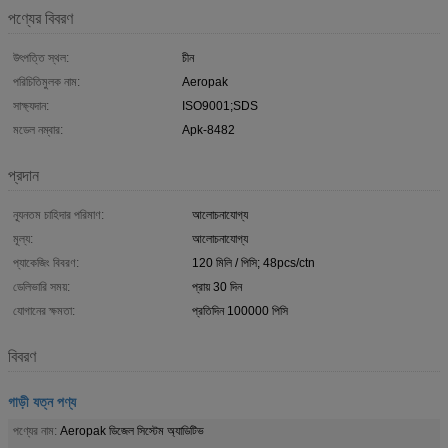
পণ্যের বিবরণ
উৎপত্তি স্থল:
চীন
পরিচিতিমুলক নাম:
Aeropak
সাক্ষ্যদান:
ISO9001;SDS
মডেল নম্বার:
Apk-8482
প্রদান
ন্যূনতম চাহিদার পরিমাণ:
আলোচনাযোগ্য
মূল্য:
আলোচনাযোগ্য
প্যাকেজিং বিবরণ:
120 মিলি / পিসি; 48pcs/ctn
ডেলিভারি সময়:
প্রায় 30 দিন
যোগানের ক্ষমতা:
প্রতিদিন 100000 পিসি
বিবরণ
গাড়ী যত্ন পণ্য
পণ্যের নাম:
Aeropak ডিজেল সিস্টেম অ্যাডিটিভ